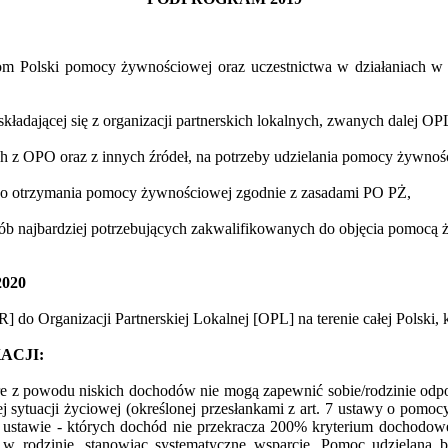
m Polski pomocy żywnościowej oraz uczestnictwa w działaniach w 
składającej się z organizacji partnerskich lokalnych, zwanych dalej O
 z OPO oraz z innych źródeł, na potrzeby udzielania pomocy żywnoś
o otrzymania pomocy żywnościowej zgodnie z zasadami PO PŻ,
b najbardziej potrzebujących zakwalifikowanych do objęcia pomocą 
2020
o Organizacji Partnerskiej Lokalnej [OPL] na terenie całej Polski, 
ACJI:
re z powodu niskich dochodów nie mogą zapewnić sobie/rodzinie odpo
szej sytuacji życiowej (określonej przesłankami z art. 7 ustawy o po
ustawie - których dochód nie przekracza 200% kryterium dochodowe
 rodzinie, stanowiąc systematyczne wsparcie. Pomoc udzielana b