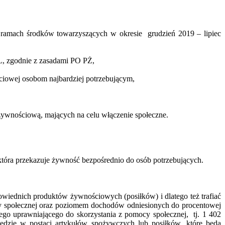
ramach środków towarzyszących w okresie grudzień 2019 – lipiec
PL, zgodnie z zasadami PO PŻ,
ciowej osobom najbardziej potrzebującym,
żywnościową, mających na celu włączenie społeczne.
która przekazuje żywność bezpośrednio do osób potrzebujących.
wiednich produktów żywnościowych (posiłków) i dlatego też trafiać
mocy społecznej oraz poziomem dochodów odniesionych do procentowej
go uprawniającego do skorzystania z pomocy społecznej, tj. 1 402
ędzie w postaci artykułów spożywczych lub posiłków, które będą