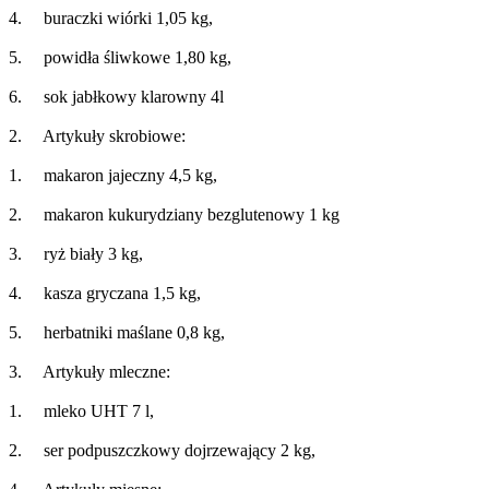
4. buraczki wiórki 1,05 kg,
5. powidła śliwkowe 1,80 kg,
6. sok jabłkowy klarowny 4l
2. Artykuły skrobiowe:
1. makaron jajeczny 4,5 kg,
2. makaron kukurydziany bezglutenowy 1 kg
3. ryż biały 3 kg,
4. kasza gryczana 1,5 kg,
5. herbatniki maślane 0,8 kg,
3. Artykuły mleczne:
1. mleko UHT 7 l,
2. ser podpuszczkowy dojrzewający 2 kg,