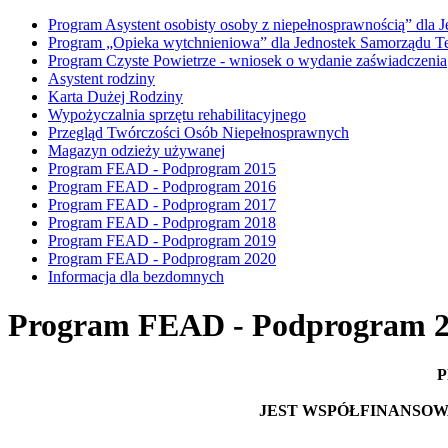
Program Asystent osobisty osoby z niepełnosprawnością” dla 
Program „Opieka wytchnieniowa” dla Jednostek Samorządu Ter
Program Czyste Powietrze - wniosek o wydanie zaświadczenia
Asystent rodziny
Karta Dużej Rodziny
Wypożyczalnia sprzętu rehabilitacyjnego
Przegląd Twórczości Osób Niepełnosprawnych
Magazyn odzieży używanej
Program FEAD - Podprogram 2015
Program FEAD - Podprogram 2016
Program FEAD - Podprogram 2017
Program FEAD - Podprogram 2018
Program FEAD - Podprogram 2019
Program FEAD - Podprogram 2020
Informacja dla bezdomnych
Program FEAD - Podprogram 
P
JEST WSPÓŁFINANSOW