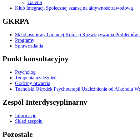
Galeria
Klub Integracji Społecznej szansą na aktywność zawodową
GKRPA
Skład osobowy Gminnej Komisji Rozwiązywania Problemów
Programy
Sprawozdania
Punkt konsultacyjny
Psycholog
Terapeuta uzależnień
Godziny otwarcia
Tucholski Ośrodek Psychoterapii Uzależnienia od Alkoholu Wsp
Zespół Interdyscyplinarny
Informacje
Skład zespołu
Pozostałe