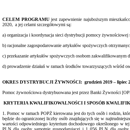
CELEM PROGRAMU
jest zapewnienie najuboższym mieszkańco
2020, a jej celami szczegółowymi są:
a) organizacja i koordynacja sieci dystrybucji pomocy żywnościowej 
b) racjonalne zagospodarowanie artykułów spożywczych otrzymanych
c) przekazanie artykułów spożywczych osobom zakwalifikowanym d
d) prowadzenie działań w ramach środków towarzyszących wśród osó
OKRES DYSTRYBUCJI ŻYWNOŚCI: grudzień 2019 – lipiec 
Pomoc żywnościowa dystrybuowana jest przez Banki Żywności [OPR] d
KRYTERIA KWALIFIKOWALNOŚCI I SPOSÓB KWALIFIK
1. Pomoc w ramach POPŻ kierowana jest do tych osób i rodzin, któ
będzie do ograniczonej liczby osób znajdujących się w najtrudniej
wartości odpowiedniego kryterium dochodowego określonego w tej 
PLN dla osoby samotnie gospodarującej i 1 056 PLN dla osoby w