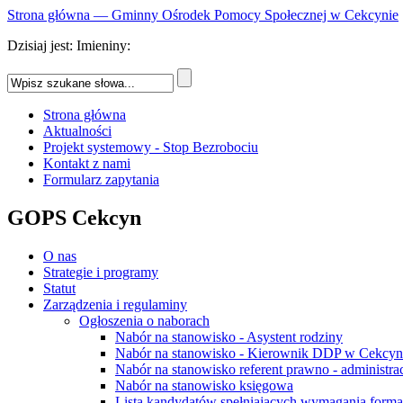
Strona główna — Gminny Ośrodek Pomocy Społecznej w Cekcynie
Dzisiaj jest:
Imieniny:
Strona główna
Aktualności
Projekt systemowy - Stop Bezrobociu
Kontakt z nami
Formularz zapytania
GOPS Cekcyn
O nas
Strategie i programy
Statut
Zarządzenia i regulaminy
Ogłoszenia o naborach
Nabór na stanowisko - Asystent rodziny
Nabór na stanowisko - Kierownik DDP w Cekcyn
Nabór na stanowisko referent prawno - administra
Nabór na stanowisko księgowa
Lista kandydatów spełniających wymagania forma