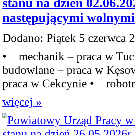
stanu na dzień 02.06.20
następującymi wolnymi 
Dodano:
Piątek 5 czerwca 
• mechanik – praca w Tuc
budowlane – praca w Kęso
praca w Cekcynie • robotn
więcej »